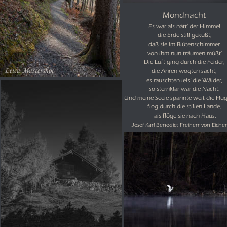
Mondnacht
Es war als hätt‘ der Himmel 
die Erde still geküßt,
daß sie im Blütenschimmer
von ihm nun träumen müßt‘         
Die Luft ging durch die Felder,
Leica Mastershot
die Ähren wogten sacht,
es rauschten leis‘ die Wälder,
so sternklar war die Nacht.
Und meine Seele spannte weit die Flüg
flog durch die stillen Lande,
 als flöge sie nach Haus.               
                                          Josef Karl Benedict Freiherr von Eich