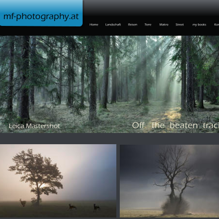
mf-photography.at
Off   the  beaten  trac
Leica Mastershot