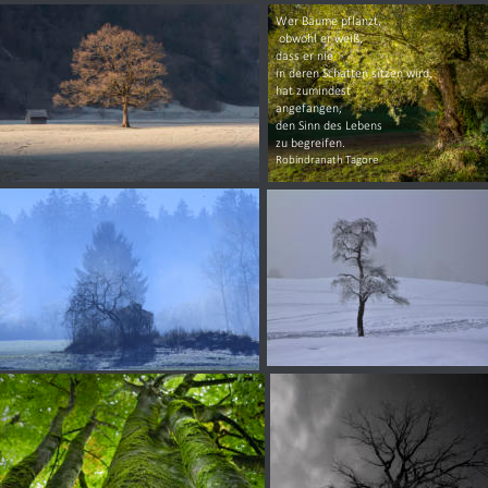
Wer Bäume pflanzt,
 obwohl er weiß, 
dass er nie 
in deren Schatten sitzen wird, 
hat zumindest 
angefangen, 
den Sinn des Lebens 
zu begreifen. 
Robindranath Tagore